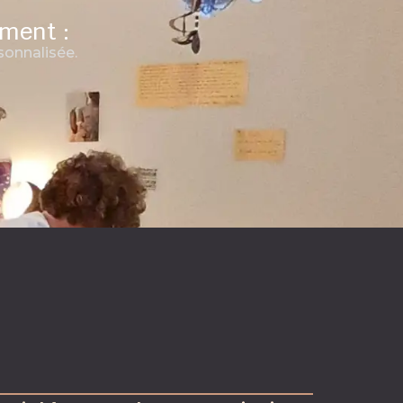
ement :
onnalisée.